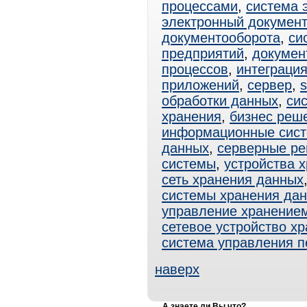
процессами
,
система 
электронный документ
документооборота
,
си
предприятий
,
докумен
процессов
,
интеграци
приложений
,
сервер
,
s
обработки данных
,
си
хранения
,
бизнес реш
информационные сис
данных
,
серверные р
системы
,
устройства 
сеть хранения данных
системы хранения да
управление хранение
сетевое устройство х
система управления 
наверх
А знаете ли Вы что?