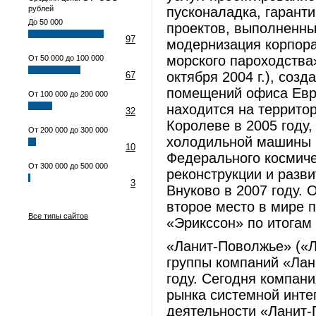
рублей
пусконаладка, гарант
До 50 000
проектов, выполненны
97
модернизация корпора
морского пароходства»
От 50 000 до 100 000
октября 2004 г.), соз
67
помещений офиса Евро
От 100 000 до 200 000
находится на территор
32
Королеве в 2005 году,
От 200 000 до 300 000
холодильной машины 
10
Федерального космичес
От 300 000 до 500 000
реконструкции и разв
3
Внуково в 2007 году. 
второе место в мире 
Все типы сайтов
«Эрикссон» по итогам 
«Ланит-Поволжье» («Л
группы компаний «Лан
году. Сегодня компан
рынка системной инте
деятельности «Ланит-