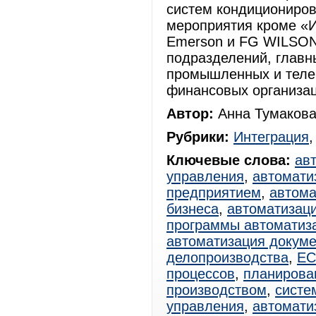
систем кондициониров
мероприятия кроме «
Emerson и FG WILSON
подразделений, главн
промышленных и теле
финансовых организац
Автор:
Анна Тумакова
Рубрики:
Интеграция
Ключевые слова:
ав
управления
,
автомати
предприятием
,
автома
бизнеса
,
автоматизац
программы автоматиз
автоматизация докум
делопроизводства
,
E
процессов
,
планирова
производством
,
систе
управления
,
автомати