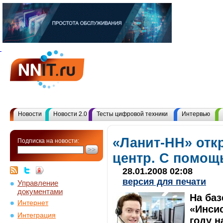
Новости
Новости 2.0
Тесты цифровой техники
Интервью
«Ланит-НН» отк
Подписка на новости:
центр. С помощ
28.01.2008 02:08
версия для печати
Управление
документами
На баз
Интернет
«Инсис
Интеграция
году н