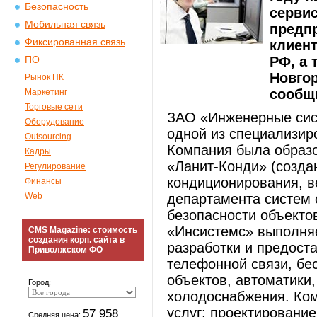
Безопасность
серви
Мобильная связь
предп
Фиксированная связь
клиен
РФ, а 
ПО
Новгор
Рынок ПК
сообщ
Маркетинг
Торговые сети
ЗАО «Инженерные сист
Оборудование
одной из специализир
Outsourcing
Компания была образо
Кадры
«Ланит-Конди» (созда
Регулирование
кондиционирования, в
Финансы
Web
департамента систем 
безопасности объекто
«Инсистемс» выполня
CMS Magazine: стоимость
создания корп. сайта в
разработки и предост
Приволжском ФО
телефонной связи, бе
объектов, автоматики
Город:
холодоснабжения. Ко
услуг: проектирование
57 958
Средняя цена: