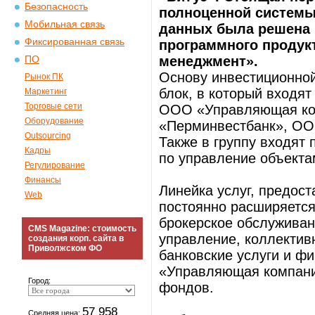
Безопасность
полноценной системы
Мобильная связь
данных была решена 
Фиксированная связь
программного продук
менеджмент».
ПО
Основу инвестиционной
Рынок ПК
блок, в который входя
Маркетинг
Торговые сети
ООО «Управляющая ко
Оборудование
«Перминвестбанк», ОО
Outsourcing
Также в группу входят
Кадры
по управление объекта
Регулирование
Финансы
Линейка услуг, предос
Web
постоянно расширяется
брокерское обслуживан
CMS Magazine: стоимость
управление, коллектив
создания корп. сайта в
Приволжском ФО
банковские услуги и ф
«Управляющая компани
Город:
фондов.
57 958
Средняя цена: