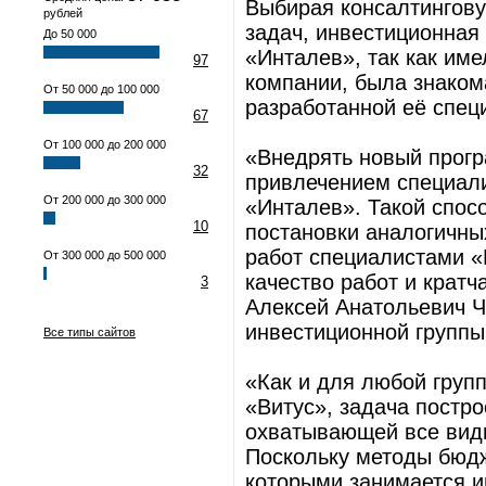
Выбирая консалтингов
рублей
задач, инвестиционная
До 50 000
«Инталев», так как им
97
компании, была знаком
От 50 000 до 100 000
разработанной её спец
67
От 100 000 до 200 000
«Внедрять новый прог
32
привлечением специал
От 200 000 до 300 000
«Инталев». Такой спос
10
постановки аналогичн
работ специалистами 
От 300 000 до 500 000
качество работ и кратч
3
Алексей Анатольевич Ч
инвестиционной группы
Все типы сайтов
«Как и для любой груп
«Витус», задача постр
охватывающей все виды
Поскольку методы бюдж
которыми занимается и