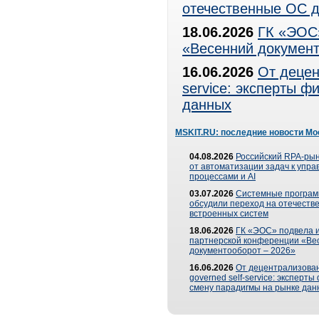
отечественные ОС д
18.06.2026
ГК «ЭОС»
«Весенний документ
16.06.2026
От децен
service: эксперты 
данных
MSKIT.RU: последние новости Мо
04.08.2026
Российский RPA-рын
от автоматизации задач к упр
процессами и AI
03.07.2026
Системные програ
обсудили переход на отечеств
встроенных систем
18.06.2026
ГК «ЭОС» подвела и
партнерской конференции «Ве
документооборот – 2026»
16.06.2026
От децентрализован
governed self-service: эксперт
смену парадигмы на рынке дан