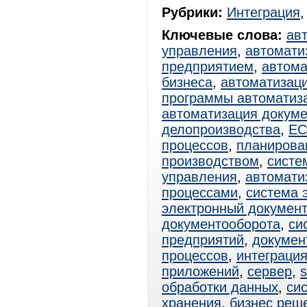
Рубрики:
Интеграция
Ключевые слова:
ав
управления
,
автомати
предприятием
,
автома
бизнеса
,
автоматизац
программы автоматиз
автоматизация докум
делопроизводства
,
E
процессов
,
планирова
производством
,
систе
управления
,
автомати
процессами
,
система 
электронный документ
документооборота
,
си
предприятий
,
докумен
процессов
,
интеграци
приложений
,
сервер
,
s
обработки данных
,
си
хранения
,
бизнес реш