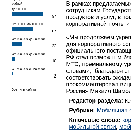
В рамках предлагаемы
рублей
сотрудникам Государс
До 50 000
продуктов и услуг, в т
97
корпоративной почты и
От 50 000 до 100 000
67
«Мы продолжаем укреп
От 100 000 до 200 000
для корпоративного се
32
официального поставщи
От 200 000 до 300 000
РФ стал возможным бл
10
МТС, премиальному ур
От 300 000 до 500 000
словами, благодаря с
3
соответствовать ожида
прокомментировал вице
Все типы сайтов
Россия» Михаил Шамол
Редактор раздела:
Юр
Рубрики:
Мобильная 
Ключевые слова:
ко
мобильной связи
,
моб