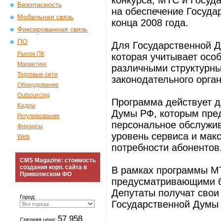
конкурса, МТС и Госуд
Безопасность
на обеспечение Госуд
Мобильная связь
конца 2008 года.
Фиксированная связь
ПО
Для Государственной 
Рынок ПК
которая учитывает осо
Маркетинг
различными структурн
Торговые сети
законодательного орган
Оборудование
Outsourcing
Программа действует д
Кадры
Думы РФ, которым пред
Регулирование
персональное обслужив
Финансы
уровень сервиса и мак
Web
потребности абонентов
CMS Magazine: стоимость
создания корп. сайта в
В рамках программы М
Приволжском ФО
предусматривающими б
Депутаты получат свои
Город:
Государственной Думы 
57 958
Средняя цена: