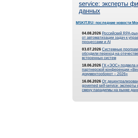
service: эксперты 
данных
MSKIT.RU: последние новости Мо
04.08.2026
Российский RPA-рын
от автоматизации задач к упр
процессами и AI
03.07.2026
Системные програ
обсудили переход на отечеств
встроенных систем
18.06.2026
ГК «ЭОС» подвела и
партнерской конференции «Ве
документооборот – 2026»
16.06.2026
От децентрализован
governed self-service: эксперт
смену парадигмы на рынке дан