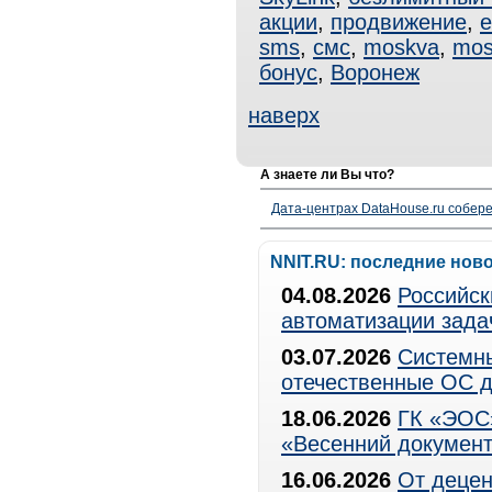
акции
,
продвижение
,
e
sms
,
смс
,
moskva
,
mos
бонус
,
Воронеж
наверх
А знаете ли Вы что?
Дата-центрах DataHouse.ru собер
NNIT.RU: последние нов
04.08.2026
Российск
автоматизации зада
03.07.2026
Системны
отечественные ОС д
18.06.2026
ГК «ЭОС»
«Весенний документ
16.06.2026
От децен