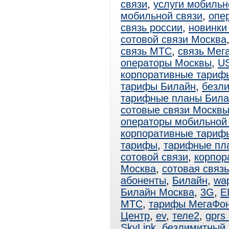
связи
,
услуги мобильн
мобильной связи
,
опе
связь россии
,
новинки
сотовой связи Москва
связь МТС
,
связь Мег
операторы Москвы
,
U
корпоративные тариф
тарифы Билайн
,
безл
тарифные планы Била
сотовые связи Москв
операторы мобильной
корпоративные тари
тарифы
,
тарифные пл
сотовой связи
,
корпор
Москва
,
сотовая связ
абоненты
,
Билайн
,
wa
Билайн Москва
,
3G
,
E
МТС
,
тарифы МегаФо
Центр
,
ev
,
теле2
,
gprs
SkyLink
,
безлимитный