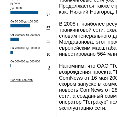
рублей
Продолжается также стр
До 50 000
как: Нижний Новгород, 
97
От 50 000 до 100 000
В 2008 г. наиболее рес
67
транкинговой сети, ох
словам генерального д
От 100 000 до 200 000
Молдаванова, этот про
32
европейским масштабам
От 200 000 до 300 000
инвестировано 564 млн.
10
От 300 000 до 500 000
Напомним, что ОАО "Те
3
возрождения проекта "Т
ComNews от 16 мая 2007
Все типы сайтов
скором запуске в комме
новость ComNews от 28 
сети, а созданный сов
оператор "Тетракур" п
эксплуатацию сети.