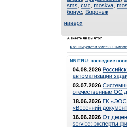
sms
,
смс
,
moskva
,
mos
бонус
,
Воронеж
наверх
А знаете ли Вы что?
К вашим услугам более 800 километ
NNIT.RU: последние нов
04.08.2026
Российск
автоматизации зада
03.07.2026
Системны
отечественные ОС д
18.06.2026
ГК «ЭОС»
«Весенний документ
16.06.2026
От децен
service: эксперты 