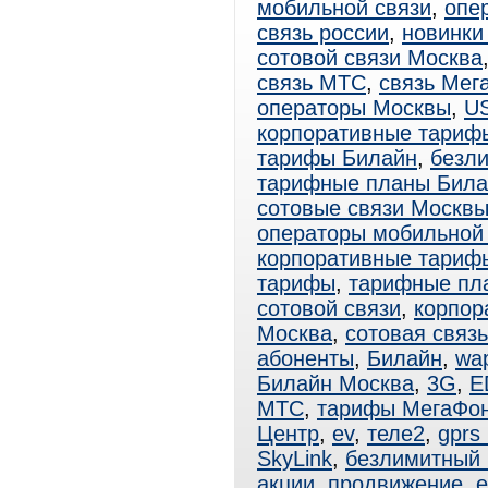
мобильной связи
,
опе
связь россии
,
новинки
сотовой связи Москва
связь МТС
,
связь Мег
операторы Москвы
,
U
корпоративные тариф
тарифы Билайн
,
безл
тарифные планы Била
сотовые связи Москв
операторы мобильной
корпоративные тари
тарифы
,
тарифные пл
сотовой связи
,
корпор
Москва
,
сотовая связ
абоненты
,
Билайн
,
wa
Билайн Москва
,
3G
,
E
МТС
,
тарифы МегаФо
Центр
,
ev
,
теле2
,
gprs
SkyLink
,
безлимитный
акции
,
продвижение
,
e