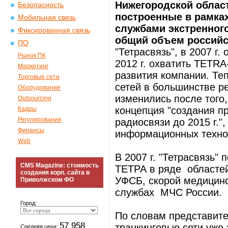
Нижегородской област
Безопасность
построенные в рамках
Мобильная связь
службами экстренного
Фиксированная связь
общий объем российск
ПО
"Тетрасвязь", в 2007 г
Рынок ПК
2012 г. охватить TETRA
Маркетинг
развития компании. Те
Торговые сети
сетей в большинстве ре
Оборудование
изменились после того,
Outsourcing
концепция "создания п
Кадры
Регулирование
радиосвязи до 2015 г."
Финансы
информационных технол
Web
В 2007 г. "Тетрасвязь"
CMS Magazine: стоимость
ТЕТРА в ряде областей
создания корп. сайта в
УФСБ, скорой медицинс
Приволжском ФО
службах МЧС России.
Город:
По словам представите
57 958
транкинговые сети уже
Средняя цена: