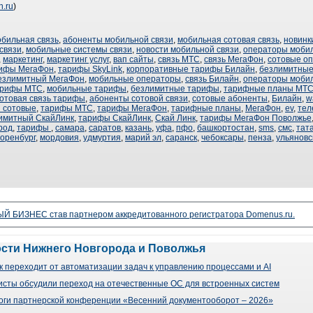
n.ru
)
обильная связь
,
абоненты мобильной связи
,
мобильная сотовая связь
,
новинк
связи
,
мобильные системы связи
,
новости мобильной связи
,
операторы мобил
,
маркетинг
,
маркетинг услуг
,
вап сайты
,
связь МТС
,
связь МегаФон
,
сотовые о
рифы МегаФон
,
тарифы SkyLink
,
корпоративные тарифы Билайн
,
безлимитные
езлимитный МегаФон
,
мобильные операторы
,
связь Билайн
,
операторы мобил
арифы МТС
,
мобильные тарифы
,
безлимитные тарифы
,
тарифные планы МТ
отовая связь тарифы
,
абоненты сотовой связи
,
сотовые абоненты
,
Билайн
,
w
 сотовые
,
тарифы МТС
,
тарифы МегаФон
,
тарифные планы
,
МегаФон
,
ev
,
тел
имитный СкайЛинк
,
тарифы СкайЛинк
,
Скай Линк
,
тарифы МегаФон Поволжье
род
,
тарифы
,
самара
,
саратов
,
казань
,
уфа
,
пфо
,
башкортостан
,
sms
,
смс
,
тат
оренбург
,
мордовия
,
удмуртия
,
марий эл
,
саранск
,
чебоксары
,
пенза
,
ульяновс
 БИЗНЕС став партнером аккредитованного регистратора Domenus.ru.
ости Нижнего Новгорода и Поволжья
 переходит от автоматизации задач к управлению процессами и AI
сты обсудили переход на отечественные ОС для встроенных систем
оги партнерской конференции «Весенний документооборот – 2026»