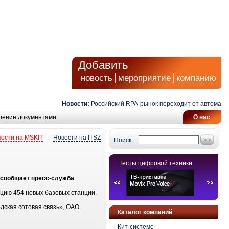
Добавить
новость
мероприятие
компанию
Новости:
Российский RPA-рынок переходит от автоматизац
ление документами
О нас
ости на MSKIT
Новости на ITSZ
Поиск:
Тесты цифровой техники
м сообщает пресс-служба
ацию 454 новых базовых станции.
дская сотовая связь», ОАО
Каталог компаний
Кит-системс