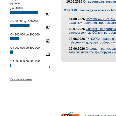
16.06.2026
От децентрализованно
рублей
До 50 000
MSKIT.RU: последние новости Мо
97
04.08.2026
Российский RPA-рын
От 50 000 до 100 000
задач к управлению процессами
67
03.07.2026
Системные програм
отечественные ОС для встроен
От 100 000 до 200 000
18.06.2026
ГК «ЭОС» подвела 
32
«Весенний документооборот –
От 200 000 до 300 000
16.06.2026
От децентрализованн
service: эксперты фиксируют с
10
От 300 000 до 500 000
3
Все типы сайтов