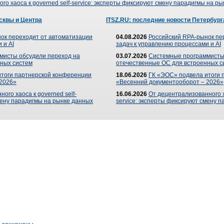
го хаоса к governed self-service: эксперты фиксируют смену парадигмы на р
сквы и Центра
ITSZ.RU: последние новости Петербург
ок переходит от автоматизации
04.08.2026
Российский RPA-рынок пе
 и AI
задач к управлению процессами и AI
мисты обсудили переход на
03.07.2026
Системные программисты
ных систем
отечественные ОС для встроенных с
итоги партнерской конференции
18.06.2026
ГК «ЭОС» подвела итоги 
 2026»
«Весенний документооборот – 2026»
ого хаоса к governed self-
16.06.2026
От децентрализованного ха
мену парадигмы на рынке данных
service: эксперты фиксируют смену 