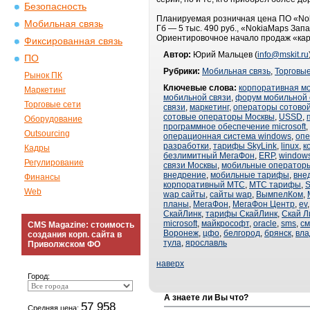
Безопасность
Планируемая розничная цена ПО «Noki
Мобильная связь
Гб — 5 тыс. 490 руб., «NokiaMaps Запа
Ориентировочное начало продаж «карт
Фиксированная связь
Автор:
Юрий Мальцев (
info@mskit.ru
ПО
Рубрики:
Мобильная связь
,
Торговые
Рынок ПК
Ключевые слова:
корпоративная м
Маркетинг
мобильной связи
,
форум мобильной 
Торговые сети
связи
,
маркетинг
,
операторы сотовой
сотовые операторы Москвы
,
USSD
,
Оборудование
программное обеспечение microsoft
,
Outsourcing
операционная система windows
,
опе
разработки
,
тарифы SkyLink
,
linux
,
к
Кадры
безлимитный МегаФон
,
ERP
,
window
Регулирование
связи Москвы
,
мобильные оператор
внедрение
,
мобильные тарифы
,
вне
Финансы
корпоративный МТС
,
МТС тарифы
,
Web
wap сайты
,
сайты wap
,
ВымпелКом
,
планы
,
МегаФон
,
МегаФон Центр
,
ev
СкайЛинк
,
тарифы СкайЛинк
,
Скай Л
microsoft
,
майкрософт
,
oracle
,
sms
,
см
CMS Magazine: стоимость
Воронеж
,
цфо
,
белгород
,
брянск
,
вла
создания корп. сайта в
тула
,
ярославль
Приволжском ФО
наверх
Город:
А знаете ли Вы что?
57 958
Средняя цена: