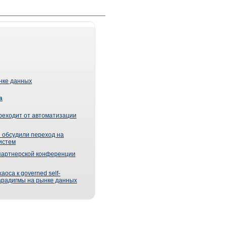
ынке данных
а
реходит от автоматизации
 обсудили переход на
истем
партнерской конференции
оса к governed self-
парадигмы на рынке данных