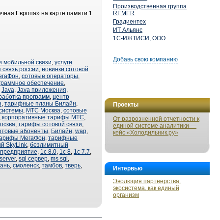
Производственная группа
очная Европа» на карте памяти 1
REMER
Градиентех
ИТ Альянс
1С-ИЖТИСИ, ООО
Добавь свою компанию
и мобильной связи
,
услуги
 связь россии
,
новинки сотовой
егаФон
,
сотовые операторы
,
граммное обеспечение
,
,
Java
,
Java приложения
,
работка программ
,
центр
н
,
тарифные планы Билайн
,
Проекты
системы
,
МТС Москва
,
сотовые
,
корпоративные тарифы МТС
,
От разрозненной отчетности к
осква
,
тарифы сотовой связи
,
единой системе аналитики —
отовые абоненты
,
Билайн
,
wap
,
кейс «Холодильник.ру»
арифы МегаФон
,
тарифные
й SkyLink
,
безлимитный
 предприятие
,
1с 8.0
,
1с 8
,
1с 7.7
,
 server
,
sql сервер
,
ms sql
,
ань
,
смоленск
,
тамбов
,
тверь
,
Интервью
Эволюция партнерства:
экосистема, как единый
организм