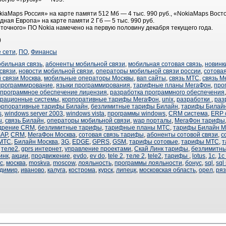
aMaps Россия» на карте памяти 512 Мб — 4 тыс. 990 руб., «NokiaMaps Вост
дная Европа» на карте памяти 2 Гб — 5 тыс. 990 руб.
очного» ПО Nokia намечено на первую половину декабря текущего года.
)
 сети
,
ПО
,
Финансы
обильная связь
,
абоненты мобильной связи
,
мобильная сотовая связь
,
новинк
связи
,
новости мобильной связи
,
операторы мобильной связи россии
,
сотовая
 связи Москва
,
мобильные операторы Москвы
,
вап сайты
,
связь МТС
,
связь М
программирование
,
языки программирования
,
тарифные планы МегаФон
,
про
программное обеспечение лицензия
,
разработка программного обеспечения
рационные системы
,
корпоративные тарифы МегаФон
,
unix
,
разработки
,
раз
орпоративные тарифы Билайн
,
безлимитные тарифы Билайн
,
тарифы Билай
s
,
windows server 2003
,
windows vista
,
программы windows
,
CRM система
,
ERP 
ы
,
связь Билайн
,
операторы мобильной связи
,
wap порталы
,
МегаФон тарифы
дрение CRM
,
безлимитные тарифы
,
тарифные планы МТС
,
тарифы Билайн М
SAP
,
CRM
,
МегаФон Москва
,
сотовая связь тарифы
,
абоненты сотовой связи
,
с
МТС
,
Билайн Москва
,
3G
,
EDGE
,
GPRS
,
GSM
,
тарифы сотовые
,
тарифы МТС
,
т
,
теле2
,
gprs интернет
,
управление проектами
,
Скай Линк тарифы
,
безлимитны
инк
,
акции
,
продвижение
,
evdo
,
ev do
,
tele 2
,
теле 2
,
tele2
,
тарифы
,
lotus
,
1с
,
1с
с
,
москва
,
moskva
,
moscow
,
лояльность
,
программы лояльности
,
бонус
,
sql
,
sql
димир
,
иваново
,
калуга
,
кострома
,
курск
,
липецк
,
московская область
,
орел
,
ряз