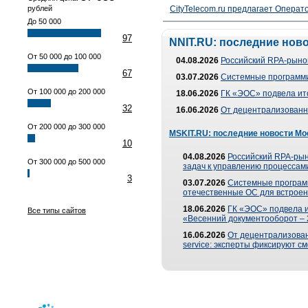
рублей
CityTelecom.ru предлагает Операто
До 50 000
97
NNIT.RU: последние нов
От 50 000 до 100 000
04.08.2026
Российский RPA-рынок
67
03.07.2026
Системные программи
От 100 000 до 200 000
18.06.2026
ГК «ЭОС» подвела ит
32
16.06.2026
От децентрализованно
От 200 000 до 300 000
MSKIT.RU: последние новости Мо
10
04.08.2026
Российский RPA-рын
От 300 000 до 500 000
задач к управлению процессами
3
03.07.2026
Системные програм
отечественные ОС для встроен
18.06.2026
ГК «ЭОС» подвела 
Все типы сайтов
«Весенний документооборот –
16.06.2026
От децентрализованн
service: эксперты фиксируют с