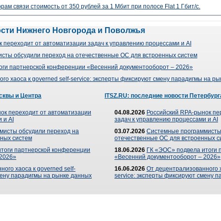
рам связи стоимость от 350 рублей за 1 Мбит при полосе Flat 1 Гбит/с.
ости Нижнего Новгорода и Поволжья
 переходит от автоматизации задач к управлению процессами и AI
сты обсудили переход на отечественные ОС для встроенных систем
оги партнерской конференции «Весенний документооборот – 2026»
го хаоса к governed self-service: эксперты фиксируют смену парадигмы на р
сквы и Центра
ITSZ.RU: последние новости Петербург
ок переходит от автоматизации
04.08.2026
Российский RPA-рынок пе
 и AI
задач к управлению процессами и AI
мисты обсудили переход на
03.07.2026
Системные программисты
ных систем
отечественные ОС для встроенных с
итоги партнерской конференции
18.06.2026
ГК «ЭОС» подвела итоги 
 2026»
«Весенний документооборот – 2026»
ого хаоса к governed self-
16.06.2026
От децентрализованного ха
мену парадигмы на рынке данных
service: эксперты фиксируют смену 