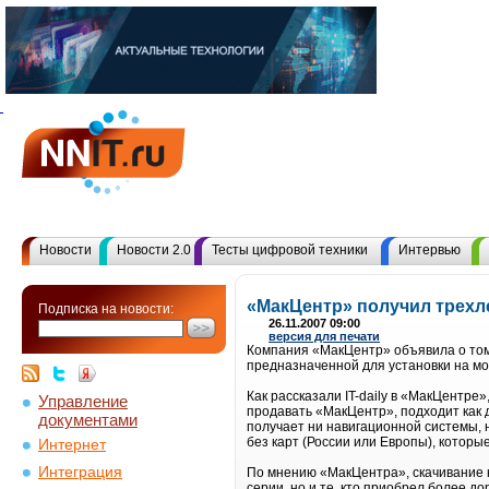
Новости
Новости 2.0
Тесты цифровой техники
Интервью
«МакЦентр» получил трехле
Подписка на новости:
26.11.2007 09:00
версия для печати
Компания «МакЦентр» объявила о том,
предназначенной для установки на м
Как рассказали IT-daily в «МакЦентре
Управление
продавать «МакЦентр», подходит как 
документами
получает ни навигационной системы, н
без карт (России или Европы), котор
Интернет
Интеграция
По мнению «МакЦентра», скачивание к
серии, но и те, кто приобрел более д