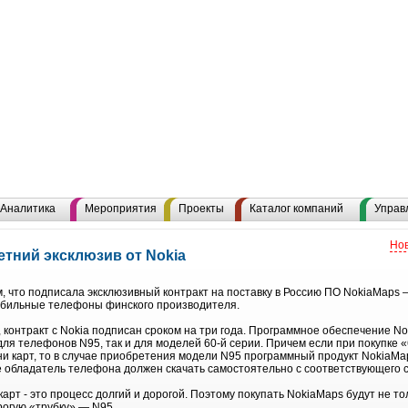
Аналитика
Мероприятия
Проекты
Каталог компаний
Управ
Нов
тний эксклюзив от Nokia
 что подписала эксклюзивный контракт на поставку в Россию ПО NokiaMaps 
обильные телефоны финского производителя.
», контракт с Nokia подписан сроком на три года. Программное обеспечение N
для телефонов N95, так и для моделей 60-й серии. Причем если при покупке 
и карт, то в случае приобретения модели N95 программный продукт NokiaMap
ые обладатель телефона должен скачать самостоятельно с соответствующего с
арт - это процесс долгий и дорогой. Поэтому покупать NokiaMaps будут не т
орогую «трубку» — N95.