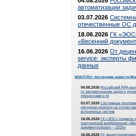
04.08.2026
Российск
автоматизации зада
03.07.2026
Системны
отечественные ОС д
18.06.2026
ГК «ЭОС»
«Весенний документ
16.06.2026
От децен
service: эксперты 
данных
MSKIT.RU: последние новости Мо
04.08.2026
Российский RPA-рын
от автоматизации задач к упр
процессами и AI
03.07.2026
Системные програ
обсудили переход на отечеств
встроенных систем
18.06.2026
ГК «ЭОС» подвела и
партнерской конференции «Ве
документооборот – 2026»
16.06.2026
От децентрализован