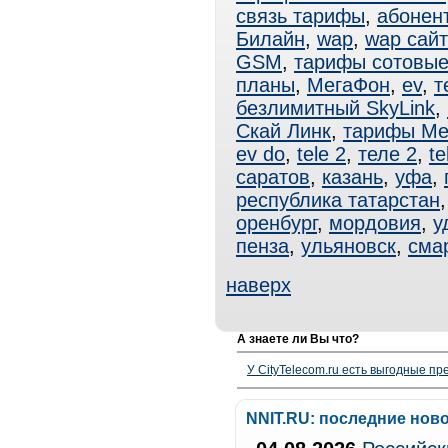
связь тарифы
,
абонен
Билайн
,
wap
,
wap сай
GSM
,
тарифы сотовы
планы
,
МегаФон
,
ev
,
т
безлимитный SkyLink
,
Скай Линк
,
тарифы Ме
ev do
,
tele 2
,
теле 2
,
te
саратов
,
казань
,
уфа
,
республика татарстан
оренбург
,
мордовия
,
у
пенза
,
ульяновск
,
сма
наверх
А знаете ли Вы что?
У CityTelecom.ru есть выгодные п
NNIT.RU: последние нов