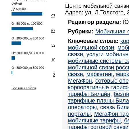
рублей
Центр мобильной связи 
До 50 000
Адрес: ул. Л.Толстого, 
97
Редактор раздела:
Юр
От 50 000 до 100 000
Рубрики:
Мобильная 
67
От 100 000 до 200 000
Ключевые слова:
ко
32
мобильной связи
,
моб
связи
,
услуги мобильн
От 200 000 до 300 000
мобильные системы с
10
мобильной связи росс
От 300 000 до 500 000
связи
,
маркетинг
,
марк
3
МегаФон
,
сотовые оп
корпоративные тариф
Все типы сайтов
тарифы Билайн
,
безл
тарифные планы Била
операторы
,
связь Бил
порталы
,
МегаФон та
мобильные тарифы
,
б
тарифы сотовой связи