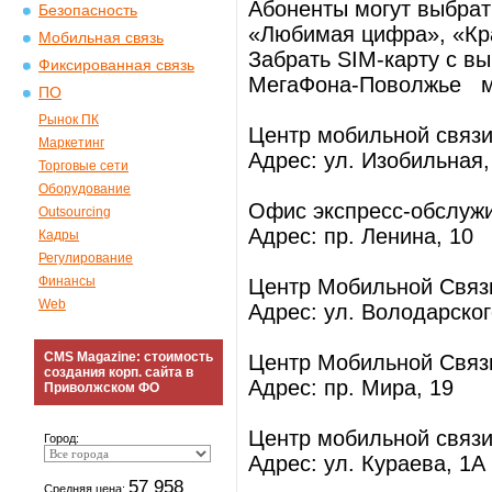
Абоненты могут выбрат
Безопасность
«Любимая цифра», «Кра
Мобильная связь
Забрать SIM-карту с в
Фиксированная связь
МегаФона-Поволжье м
ПО
Рынок ПК
Центр мобильной связи 
Маркетинг
Адрес: ул. Изобильная,
Торговые сети
Оборудование
Офис экспресс-обслужив
Outsourcing
Адрес: пр. Ленина, 10
Кадры
Регулирование
Финансы
Центр Мобильной Связи
Web
Адрес: ул. Володар
CMS Magazine: стоимость
Центр Мобильной Связи
создания корп. сайта в
Адрес: пр. Мира, 19
Приволжском ФО
Центр мобильной связи 
Город:
Адрес: ул. Кураева, 1А
57 958
Средняя цена: