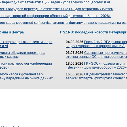
 переходит от автоматизации задач к управлению процессами и AI
сты обсудили переход на отечественные ОС для встроенных систем
оги партнерской конференции «Весенний документооборот – 2026»
го хаоса к governed self-service: эксперты фиксируют смену парадигмы на р
сквы и Центра
ITSZ.RU: последние новости Петербург
ок переходит от автоматизации
04.08.2026
Российский RPA-рынок пе
 и AI
задач к управлению процессами и AI
мисты обсудили переход на
03.07.2026
Системные программисты
ных систем
отечественные ОС для встроенных с
итоги партнерской конференции
18.06.2026
ГК «ЭОС» подвела итоги 
 2026»
«Весенний документооборот – 2026»
ого хаоса к governed self-
16.06.2026
От децентрализованного ха
мену парадигмы на рынке данных
service: эксперты фиксируют смену 