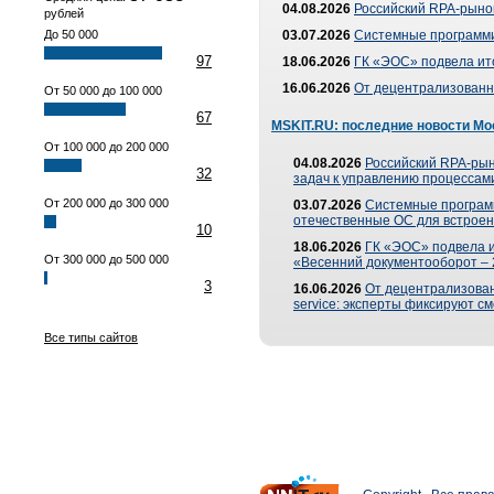
04.08.2026
Российский RPA-рынок
рублей
До 50 000
03.07.2026
Системные программи
97
18.06.2026
ГК «ЭОС» подвела ит
16.06.2026
От децентрализованно
От 50 000 до 100 000
67
MSKIT.RU: последние новости Мо
От 100 000 до 200 000
04.08.2026
Российский RPA-рын
32
задач к управлению процессами
От 200 000 до 300 000
03.07.2026
Системные програм
отечественные ОС для встроен
10
18.06.2026
ГК «ЭОС» подвела 
От 300 000 до 500 000
«Весенний документооборот –
3
16.06.2026
От децентрализованн
service: эксперты фиксируют с
Все типы сайтов