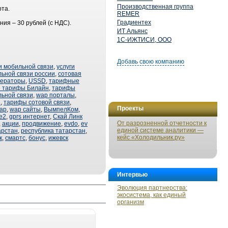
Производственная группа
рта.
REMER
Градиентех
ния – 30 рублей (с НДС).
ИТ Альянс
1С-ИЖТИСИ, ООО
Добавь свою компанию
и мобильной связи
,
услуги
ьной связи россии
,
сотовая
ператоры
,
USSD
,
тарифные
 тарифы Билайн
,
тарифы
ьной связи
,
wap порталы
,
С
,
тарифы сотовой связи
,
Проекты
ap
,
wap сайты
,
ВымпелКом
,
е2
,
gprs интернет
,
Скай Линк
От разрозненной отчетности к
,
акции
,
продвижение
,
evdo
,
ev
единой системе аналитики —
арстан
,
республика татарстан
,
кейс «Холодильник.ру»
к
,
смартс
,
бонус
,
ижевск
Интервью
Эволюция партнерства:
экосистема, как единый
организм