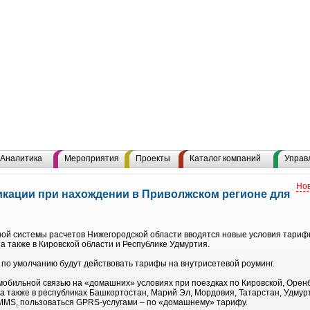
Аналитика
Мероприятия
Проекты
Каталог компаний
Управ
Нов
кации при нахождении в Приволжском регионе для
ной системы расчетов Нижегородской области вводятся новые условия тариф
а также в Кировской области и Республике Удмуртия.
по умолчанию будут действовать тарифы на внутрисетевой роуминг.
мобильной связью на «домашних» условиях при поездках по Кировской, Оренб
а также в республиках Башкортостан, Марий Эл, Мордовия, Татарстан, Удмур
 MMS, пользоваться GPRS-услугами – по «домашнему» тарифу.