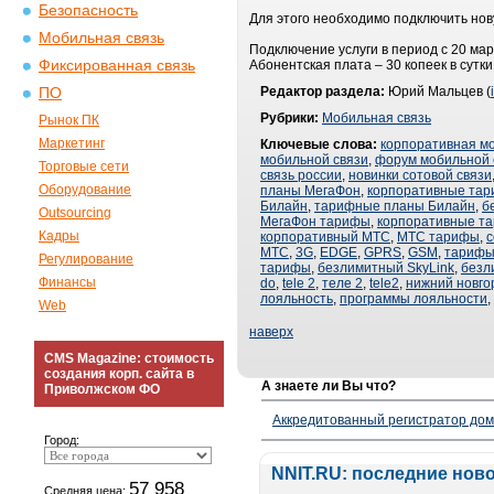
Безопасность
Для этого необходимо подключить нов
Мобильная связь
Подключение услуги в период с 20 мар
Фиксированная связь
Абонентская плата – 30 копеек в сутки
Редактор раздела:
Юрий Мальцев (
ПО
Рубрики:
Мобильная связь
Рынок ПК
Маркетинг
Ключевые слова:
корпоративная м
мобильной связи
,
форум мобильной 
Торговые сети
связь россии
,
новинки сотовой связи
Оборудование
планы МегаФон
,
корпоративные та
Билайн
,
тарифные планы Билайн
,
б
Outsourcing
МегаФон тарифы
,
корпоративные т
Кадры
корпоративный МТС
,
МТС тарифы
,
с
МТС
,
3G
,
EDGE
,
GPRS
,
GSM
,
тарифы
Регулирование
тарифы
,
безлимитный SkyLink
,
безл
Финансы
do
,
tele 2
,
теле 2
,
tele2
,
нижний новго
лояльность
,
программы лояльности
,
Web
наверх
CMS Magazine: стоимость
создания корп. сайта в
А знаете ли Вы что?
Приволжском ФО
Аккредитованный регистратор до
Город:
NNIT.RU: последние нов
57 958
Средняя цена: