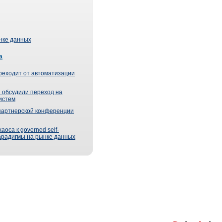
ынке данных
а
реходит от автоматизации
 обсудили переход на
истем
партнерской конференции
оса к governed self-
парадигмы на рынке данных