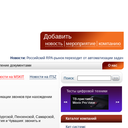
Добавить
новость
мероприятие
компанию
Новости:
Российский RPA-рынок переходит от автоматизации задач к уп
ление документами
О нас
ости на MSKIT
Новости на ITSZ
Поиск:
Тесты цифровой техники
икации звонков при нахождении
ургской, Пензенской, Самарской,
Каталог компаний
тия и Чувашия: звонить и
Кит-системс