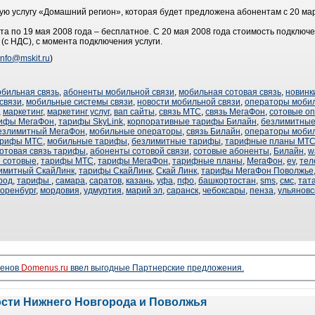
ую услугу «Домашний регион», которая будет предложена абонентам с 20 ма
та по 19 мая 2008 года – бесплатное. С 20 мая 2008 года стоимость подключе
 (с НДС), с момента подключения услуги.
info@mskit.ru
)
обильная связь
,
абоненты мобильной связи
,
мобильная сотовая связь
,
новинк
связи
,
мобильные системы связи
,
новости мобильной связи
,
операторы мобил
,
маркетинг
,
маркетинг услуг
,
вап сайты
,
связь МТС
,
связь МегаФон
,
сотовые о
рифы МегаФон
,
тарифы SkyLink
,
корпоративные тарифы Билайн
,
безлимитные
езлимитный МегаФон
,
мобильные операторы
,
связь Билайн
,
операторы мобил
арифы МТС
,
мобильные тарифы
,
безлимитные тарифы
,
тарифные планы МТ
отовая связь тарифы
,
абоненты сотовой связи
,
сотовые абоненты
,
Билайн
,
w
 сотовые
,
тарифы МТС
,
тарифы МегаФон
,
тарифные планы
,
МегаФон
,
ev
,
тел
имитный СкайЛинк
,
тарифы СкайЛинк
,
Скай Линк
,
тарифы МегаФон Поволжье
род
,
тарифы
,
самара
,
саратов
,
казань
,
уфа
,
пфо
,
башкортостан
,
sms
,
смс
,
тат
оренбург
,
мордовия
,
удмуртия
,
марий эл
,
саранск
,
чебоксары
,
пенза
,
ульяновс
менов
Domenus.ru
ввел выгодные Партнерские предложения.
ости Нижнего Новгорода и Поволжья