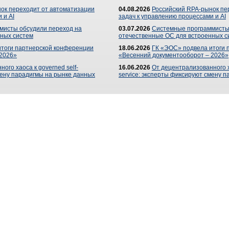
ок переходит от автоматизации
04.08.2026
Российский RPA-рынок пе
 и AI
задач к управлению процессами и AI
мисты обсудили переход на
03.07.2026
Системные программисты
ных систем
отечественные ОС для встроенных с
итоги партнерской конференции
18.06.2026
ГК «ЭОС» подвела итоги 
 2026»
«Весенний документооборот – 2026»
ого хаоса к governed self-
16.06.2026
От децентрализованного ха
мену парадигмы на рынке данных
service: эксперты фиксируют смену 