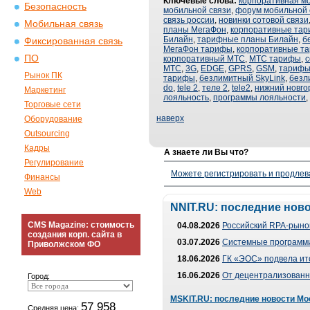
Ключевые слова:
корпоративная м
Безопасность
мобильной связи
,
форум мобильной 
связь россии
,
новинки сотовой связи
Мобильная связь
планы МегаФон
,
корпоративные та
Билайн
,
тарифные планы Билайн
,
б
Фиксированная связь
МегаФон тарифы
,
корпоративные т
ПО
корпоративный МТС
,
МТС тарифы
,
с
МТС
,
3G
,
EDGE
,
GPRS
,
GSM
,
тарифы
Рынок ПК
тарифы
,
безлимитный SkyLink
,
безл
do
,
tele 2
,
теле 2
,
tele2
,
нижний новго
Маркетинг
лояльность
,
программы лояльности
,
Торговые сети
наверх
Оборудование
Outsourcing
Кадры
А знаете ли Вы что?
Регулирование
Можете регистрировать и продлев
Финансы
Web
NNIT.RU: последние нов
CMS Magazine: стоимость
04.08.2026
Российский RPA-рынок
создания корп. сайта в
03.07.2026
Системные программи
Приволжском ФО
18.06.2026
ГК «ЭОС» подвела ит
16.06.2026
От децентрализованно
Город:
MSKIT.RU: последние новости Мо
57 958
Средняя цена: