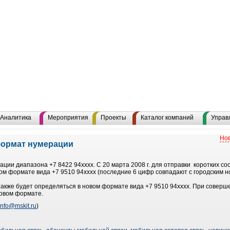
Аналитика
Мероприятия
Проекты
Каталог компаний
Управ
Нов
формат нумерации
ции диапазона +7 8422 94хххх. С 20 марта 2008 г. для отправки коротких с
вом формате вида +7 9510 94хххх (последние 6 цифр совпадают с городским н
также будет определяться в новом формате вида +7 9510 94хххх. При соверше
новом формате.
info@mskit.ru
)