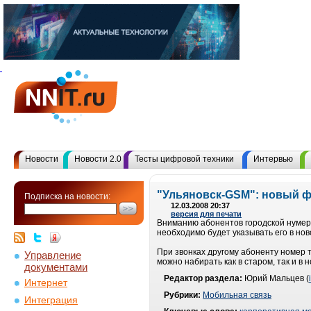
Новости
Новости 2.0
Тесты цифровой техники
Интервью
"Ульяновск-GSM": новый 
Подписка на новости:
12.03.2008 20:37
версия для печати
Вниманию абонентов городской нумера
необходимо будет указывать его в но
При звонках другому абоненту номер 
Управление
можно набирать как в старом, так и в 
документами
Редактор раздела:
Юрий Мальцев (
Интернет
Рубрики:
Мобильная связь
Интеграция