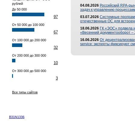
рублей
04.08.2026
Российский RPA-рын
До 50 000
задач к управлению процессами
97
03.07.2026
Системные програм
отечественные ОС для встроен
От 50 000 до 100 000
18.06.2026
ГК «ЭОС» подвела 
67
«Весенний документооборот –
16.06.2026
От децентрализованн
От 100 000 до 200 000
service: эксперты фиксируют с
32
От 200 000 до 300 000
10
От 300 000 до 500 000
3
Все типы сайтов
B31N1336