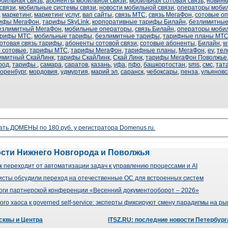
обильная связь
,
абоненты мобильной связи
,
мобильная сотовая связь
,
новинк
связи
,
мобильные системы связи
,
новости мобильной связи
,
операторы мобил
,
маркетинг
,
маркетинг услуг
,
вап сайты
,
связь МТС
,
связь МегаФон
,
сотовые о
рифы МегаФон
,
тарифы SkyLink
,
корпоративные тарифы Билайн
,
безлимитные
езлимитный МегаФон
,
мобильные операторы
,
связь Билайн
,
операторы мобил
арифы МТС
,
мобильные тарифы
,
безлимитные тарифы
,
тарифные планы МТ
отовая связь тарифы
,
абоненты сотовой связи
,
сотовые абоненты
,
Билайн
,
w
 сотовые
,
тарифы МТС
,
тарифы МегаФон
,
тарифные планы
,
МегаФон
,
ev
,
тел
имитный СкайЛинк
,
тарифы СкайЛинк
,
Скай Линк
,
тарифы МегаФон Поволжье
род
,
тарифы
,
самара
,
саратов
,
казань
,
уфа
,
пфо
,
башкортостан
,
sms
,
смс
,
тат
оренбург
,
мордовия
,
удмуртия
,
марий эл
,
саранск
,
чебоксары
,
пенза
,
ульяновс
ать ДОМЕНЫ по 180 руб. у регистратора Domenus.ru.
ости Нижнего Новгорода и Поволжья
 переходит от автоматизации задач к управлению процессами и AI
сты обсудили переход на отечественные ОС для встроенных систем
оги партнерской конференции «Весенний документооборот – 2026»
го хаоса к governed self-service: эксперты фиксируют смену парадигмы на р
сквы и Центра
ITSZ.RU: последние новости Петербург