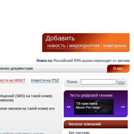
Добавить
новость
мероприятие
компанию
Новости:
Российский RPA-рынок переходит от автоматизац
ление документами
О нас
ости на MSKIT
Новости на ITSZ
Поиск:
Тесты цифровой техники
ообщений (SMS) на такой номер
омером).
нии звонков на такой номер его
Каталог компаний
Кит-системс