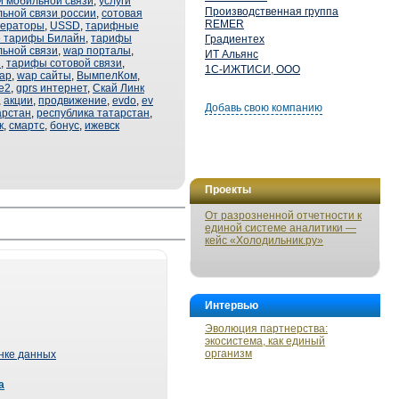
и мобильной связи
,
услуги
Производственная группа
ьной связи россии
,
сотовая
REMER
ператоры
,
USSD
,
тарифные
 тарифы Билайн
,
тарифы
Градиентех
ьной связи
,
wap порталы
,
ИТ Альянс
С
,
тарифы сотовой связи
,
1С-ИЖТИСИ, ООО
ap
,
wap сайты
,
ВымпелКом
,
е2
,
gprs интернет
,
Скай Линк
,
акции
,
продвижение
,
evdo
,
ev
Добавь свою компанию
арстан
,
республика татарстан
,
к
,
смартс
,
бонус
,
ижевск
Проекты
От разрозненной отчетности к
единой системе аналитики —
кейс «Холодильник.ру»
Интервью
Эволюция партнерства:
экосистема, как единый
организм
ынке данных
а