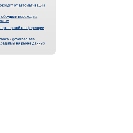
реходит от автоматизации
 обсудили переход на
истем
партнерской конференции
оса к governed self-
парадигмы на рынке данных