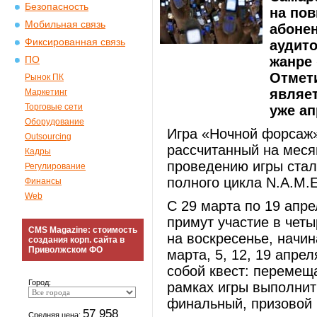
Безопасность
на по
Мобильная связь
абонен
Фиксированная связь
аудито
жанре 
ПО
Отмети
Рынок ПК
являет
Маркетинг
Торговые сети
уже а
Оборудование
Игра «Ночной форсаж»
Outsourcing
рассчитанный на мес
Кадры
проведению игры стал
Регулирование
полного цикла N.A.M.E
Финансы
Web
С 29 марта по 19 апр
примут участие в четы
CMS Magazine: стоимость
на воскресенье, начин
создания корп. сайта в
Приволжском ФО
марта, 5, 12, 19 апре
собой квест: перемеща
Город:
рамках игры выполнить
финальный, призовой 
57 958
Средняя цена: