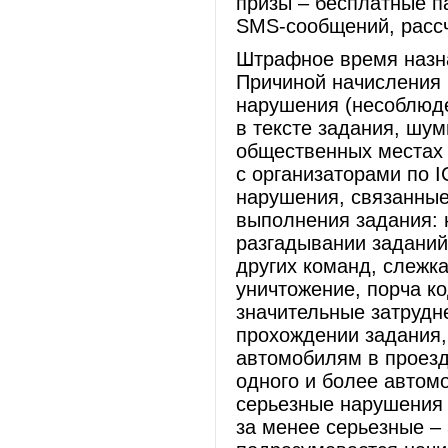
призы – бесплатные п
SMS-сообщений, рассч
Штрафное время назна
Причиной начисления 
нарушения (несоблюде
в тексте задания, шу
общественных местах 
с организаторами по I
нарушения, связанные
выполнения задания: 
разгадывании заданий 
других команд, слежк
уничтожение, порча ко
значительные затрудн
прохождении задания,
автомобилям в проезд
одного и более автом
серьезные нарушения 
за менее серьезные – 