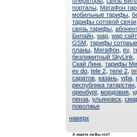
операторы
,
связь Бил
порталы
,
МегаФон та
мобильные тарифы
,
б
тарифы сотовой связи
связь тарифы
,
абонен
Билайн
,
wap
,
wap сай
GSM
,
тарифы сотовы
планы
,
МегаФон
,
ev
,
т
безлимитный SkyLink
,
Скай Линк
,
тарифы Ме
ev do
,
tele 2
,
теле 2
,
te
саратов
,
казань
,
уфа
,
республика татарстан
оренбург
,
мордовия
,
у
пенза
,
ульяновск
,
сма
поволжье
наверх
А знаете ли Вы что?