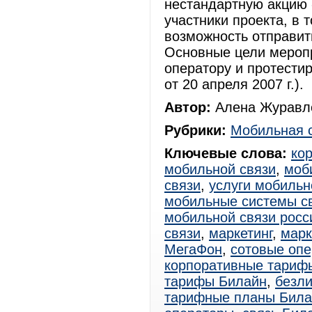
нестандартную акцию 
участники проекта, в 
возможность отправит
Основные цели меропр
оператору и протестир
от 20 апреля 2007 г.).
Автор:
Алена Журавле
Рубрики:
Мобильная 
Ключевые слова:
ко
мобильной связи
,
моб
связи
,
услуги мобильн
мобильные системы с
мобильной связи росс
связи
,
маркетинг
,
марк
МегаФон
,
сотовые оп
корпоративные тариф
тарифы Билайн
,
безл
тарифные планы Била