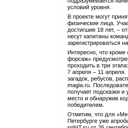
подразумевается нач
условий уровня.
В проекте могут прин
физические лица. Учас
достигшие 18 лет, – о
несут капитаны коман
зарегистрироваться на
Интересно, что кроме 
форсаж» предусмотрен
проходить в три этапа
7 апреля – 11 апреля.
загадок, ребусов, ра
magia.ru. Последовате
получает подсказки и
место и обнаружив код
победителем.
Отметим, что для «Ме
Петербурге уже апроб
spbIT.su от 25 сентябр