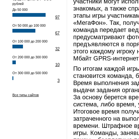
участники могут испол
рублей
знакомых, а также сп
До 50 000
этапы игры участника
97
«МегаФон». Так, полу
От 50 000 до 100 000
команда передает вед
67
предусматривают фот
От 100 000 до 200 000
предъявляются в поря
32
этого каждому игроку 
Мбайт GPRS-интернет
От 200 000 до 300 000
10
По итогам каждой игр
От 300 000 до 500 000
становится команда, 
3
Время выполнения зад
выдачи задания орган
Все типы сайтов
За основу берется вр
система, либо время,
Итоговое время получ
затраченного на выпо
времени. Штрафное в
игры. Команды, занявш