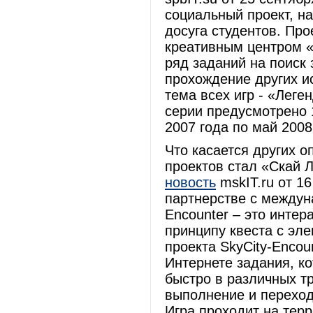
социальный проект, н
досуга студентов. Про
креативным центром «
ряд заданий на поиск
прохождение других и
тема всех игр - «Леге
серии предусмотрено 1
2007 года по май 2008
Что касается других 
проектов стал «Скай Л
новость
mskIT.ru от 16
партнерстве с между
Encounter – это интер
принципу квеста с эл
проекта SkyCity-Encou
Интернете задания, к
быстро в различных т
выполнение и переход
Игра проходит на тер