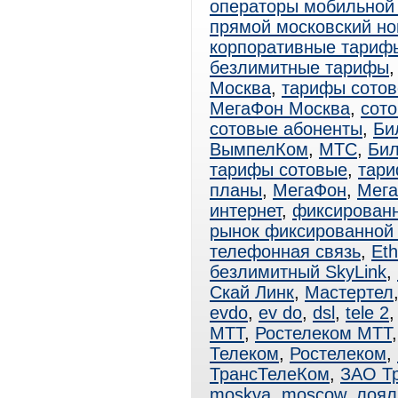
операторы мобильной
прямой московский н
корпоративные тари
безлимитные тарифы
Москва
,
тарифы сотов
МегаФон Москва
,
сото
сотовые абоненты
,
Би
ВымпелКом
,
МТС
,
Бил
тарифы сотовые
,
тар
планы
,
МегаФон
,
Мега
интернет
,
фиксированн
рынок фиксированной 
телефонная связь
,
Eth
безлимитный SkyLink
,
Скай Линк
,
Мастертел
evdo
,
ev do
,
dsl
,
tele 2
МТТ
,
Ростелеком МТТ
Телеком
,
Ростелеком
,
ТрансТелеКом
,
ЗАО Т
moskva
,
moscow
,
лоял