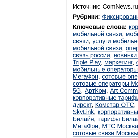
Источник: ComNews.ru
Рубрики:
Фиксированн
Ключевые слова:
ко
мобильной связи
,
моб
связи
,
услуги мобильн
мобильной связи
,
опе
связь россии
,
новинки
Triple Play
,
маркетинг
,
мобильные операторы
МегаФон
,
сотовые оп
сотовые операторы М
5G
,
АртКом
,
Art Commu
корпоративные тариф
директ
,
Комстар ОТС
,
SkyLink
,
корпоративн
Билайн
,
тарифы Била
МегаФон
,
МТС Москв
сотовые связи Москв