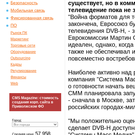
существует, но в ко
Безопасность
телевидение пока не 
Мобильная связь
"Война форматов для 
Фиксированная связь
закончена, Евросоюз б
ПО
телевидения DVB-H, - 
Рынок ПК
Еврокомиссии Мартин С
Маркетинг
идеален, однако, когд
Торговые сети
также не обеспечивал и
Оборудование
повсеместно востребов
Outsourcing
Кадры
Регулирование
Наиболее активно над 
Финансы
компания "Система Мас
Web
о готовности начать в
СММ планировала запус
CMS Magazine: стоимость
- сначала в Москве, за
создания корп. сайта в
российских городах-ми
Приволжском ФО
"Мы положительно оце
Город:
сделает DVB-H доступне
57 958
"Системы Масс Медиа"
Средняя цена: