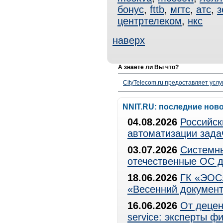
бонус
,
fttb
,
мгтс
,
атс
,
з
центртелеком
,
нкс
наверх
А знаете ли Вы что?
CityTelecom.ru предоставляет услу
NNIT.RU: последние нов
04.08.2026
Российск
автоматизации зада
03.07.2026
Системны
отечественные ОС д
18.06.2026
ГК «ЭОС»
«Весенний документ
16.06.2026
От децен
service: эксперты 